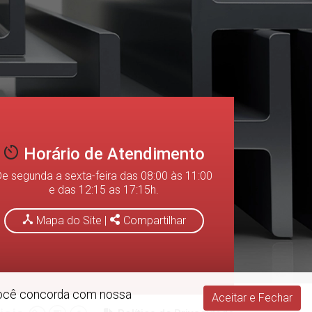
Horário de Atendimento
De segunda a sexta-feira das 08:00 às 11:00
(34) 3211-0165
(34) 3
e das 12:15 as 17:15h.
(Telefone)
(Princi
Mapa do Site
|
Compartilhar
, você concorda com nossa
Aceitar e Fechar