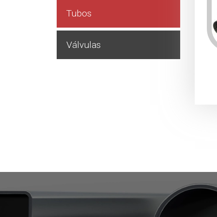
Tubos
Válvulas