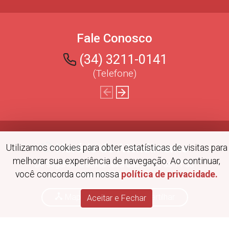
Fale Conosco
(34) 3211-0141
(Telefone)
Horário de Atendimento
Utilizamos cookies para obter estatísticas de visitas para
melhorar sua experiência de navegação. Ao continuar,
De segunda a sexta-feira das 08:00 às 11:00
você concorda com nossa
política de privacidade.
e das 12:15 as 17:15h.
Mapa do Site
|
Compartilhar
Aceitar e Fechar