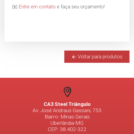
✉️
Entre em contato
e faça seu orçamento!
Voltar para produtos
CA3 Steel Triângulo
Av. José Andraus Gassani, 753
Bairro: Minas Gerais
Uberlândia-MG
CEP: 38.402-322